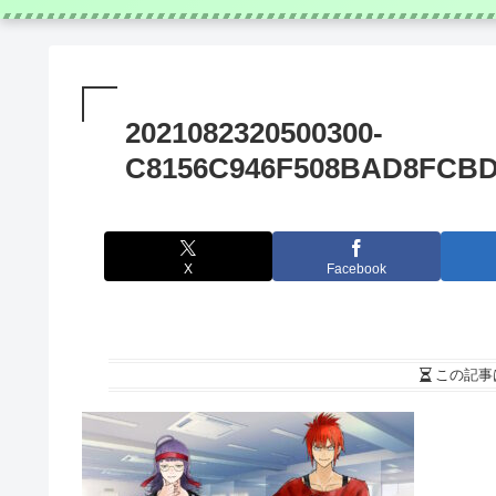
2021082320500300-
C8156C946F508BAD8FCBD
X
Facebook
この記事