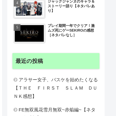
ジャックジャンヌのキャラ＆
ストーリー語り【ネタバレあ
り】
プレイ期間一年でクリア！激
ムズ死にゲーSEKIROの感想
［ネタバレなし］
最近の投稿
アラサー女子、バスケを始めたくなる
【ＴＨＥ ＦＩＲＳＴ ＳＬＡＭ ＤＵ
ＮＫ感想】
FE無双風花雪月無双~赤焔編~【ネタ