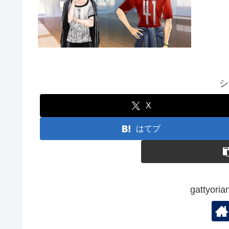
シ
X
はてブ
gattyo