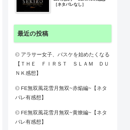
［ネタバレなし］
最近の投稿
アラサー女子、バスケを始めたくなる
【ＴＨＥ ＦＩＲＳＴ ＳＬＡＭ ＤＵ
ＮＫ感想】
FE無双風花雪月無双~赤焔編~【ネタ
バレ有感想】
FE無双風花雪月無双~黄燎編~【ネタ
バレ有感想】