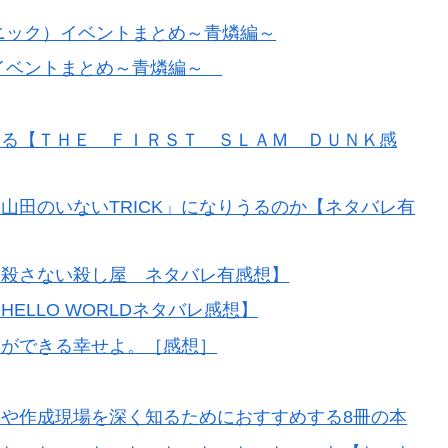
ニック）イベントまとめ～青燐編～
官イベントまとめ～青燐編～
なる【ＴＨＥ ＦＩＲＳＴ ＳＬＡＭ ＤＵＮＫ感
山田のいないTRICK」になりうるのか【ネタバレ有
 殺さない殺し屋 ネタバレ有感想】
ELLO WORLDネタバレ感想】
とができる幸せよ。［感想］
や作成現場を深く知るためにおすすめする8冊の本