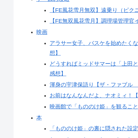
【FE風花雪月無双】遠乗り（ピク
【FE無双風花雪月】調理場管理
映画
アラサー女子、バスケを始めたく
想】
どうすればミッドサマーは「上田と
感想】
渾身の宇津保語り【ザ・ファブル
お前はなんなんだよ、ナオミィ！【H
映画館で「もののけ姫」を観るこ
本
「もののけ姫」の裏に隠された設定