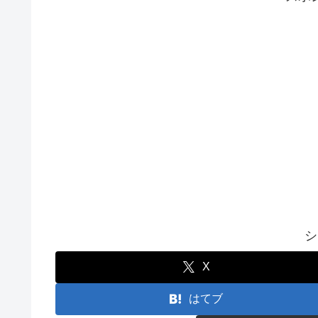
シ
X
はてブ