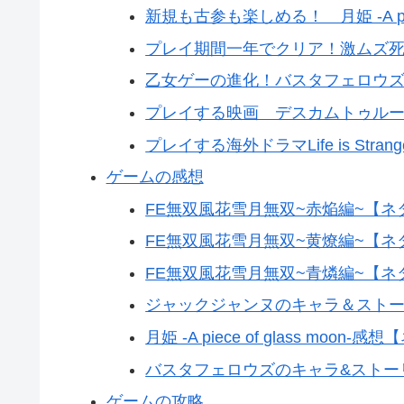
新規も古参も楽しめる！ 月姫 -A piec
プレイ期間一年でクリア！激ムズ死
乙女ゲーの進化！バスタフェロウ
プレイする映画 デスカムトゥル
プレイする海外ドラマLife is Str
ゲームの感想
FE無双風花雪月無双~赤焔編~【
FE無双風花雪月無双~黄燎編~【
FE無双風花雪月無双~青燐編~【
ジャックジャンヌのキャラ＆スト
月姫 -A piece of glass moon
バスタフェロウズのキャラ&ストー
ゲームの攻略