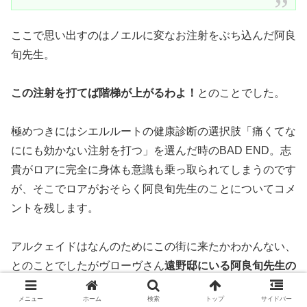
ここで思い出すのはノエルに変なお注射をぶち込んだ阿良
旬先生。
この注射を打てば階梯が上がるわよ！
とのことでした。
極めつきにはシエルルートの健康診断の選択肢「痛くてな
ににも効かない注射を打つ」を選んだ時のBAD END。志
貴がロアに完全に身体も意識も乗っ取られてしまうのです
が、そこでロアがおそらく阿良旬先生のことについてコメ
ントを残します。
アルクェイドはなんのためにこの街に来たかわかんない、
とのことでしたがヴローヴさん
遠野邸にいる阿良旬先生の
ことを聞きつけて復讐しに来たやつじゃん…。
メニュー
ホーム
検索
トップ
サイドバー