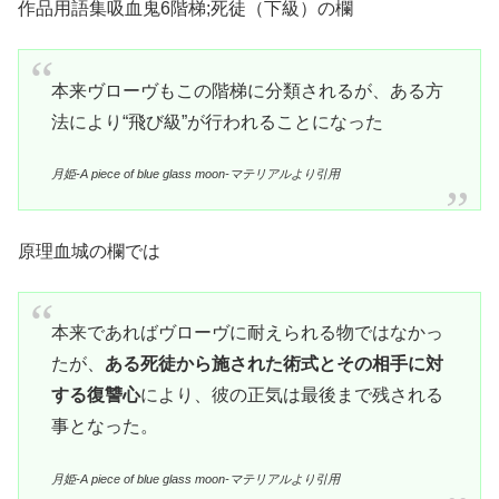
作品用語集吸血鬼6階梯;死徒（下級）の欄
本来ヴローヴもこの階梯に分類されるが、ある方
法により“飛び級”が行われることになった
月姫-A piece of blue glass moon-マテリアルより引用
原理血城の欄では
本来であればヴローヴに耐えられる物ではなかっ
たが、
ある死徒から施された術式とその相手に対
する復讐心
により、彼の正気は最後まで残される
事となった。
月姫-A piece of blue glass moon-マテリアルより引用