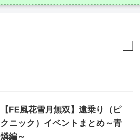
【FE風花雪月無双】遠乗り（ピ
クニック）イベントまとめ～青
燐編～