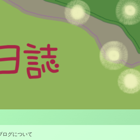
ブログについて