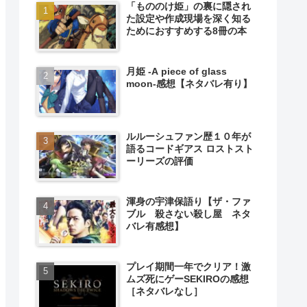
「もののけ姫」の裏に隠され
た設定や作成現場を深く知る
ためにおすすめする8冊の本
月姫 -A piece of glass
moon-感想【ネタバレ有り】
ルルーシュファン歴１０年が
語るコードギアス ロストスト
ーリーズの評価
渾身の宇津保語り【ザ・ファ
ブル 殺さない殺し屋 ネタ
バレ有感想】
プレイ期間一年でクリア！激
ムズ死にゲーSEKIROの感想
［ネタバレなし］