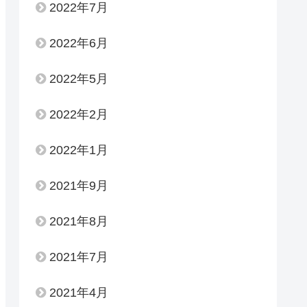
2022年7月
2022年6月
2022年5月
2022年2月
2022年1月
2021年9月
2021年8月
2021年7月
2021年4月