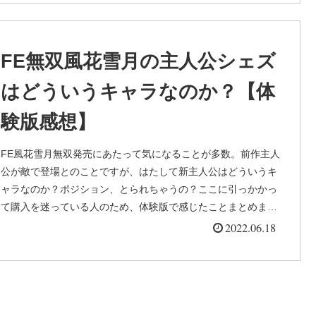
FE無双風花雪月の主人公シェズ
はどういうキャラなのか？【体
験版感想】
FE風花雪月無双発売にあたって気になることが多数。前作主人
公が敵で登場とのことですが、はたして新主人公はどういうキ
ャラなのか？ポジション、とられちゃうの？ここに引っかかっ
て購入を迷っている人のため、体験版で感じたことまとめまし
た。
2022.06.18