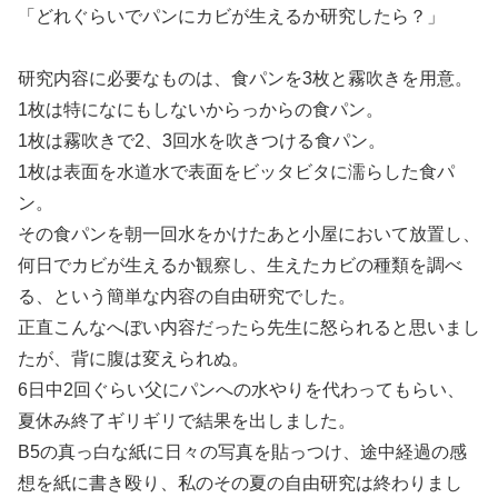
「どれぐらいでパンにカビが生えるか研究したら？」
研究内容に必要なものは、食パンを3枚と霧吹きを用意。
1枚は特になにもしないからっからの食パン。
1枚は霧吹きで2、3回水を吹きつける食パン。
1枚は表面を水道水で表面をビッタビタに濡らした食パ
ン。
その食パンを朝一回水をかけたあと小屋において放置し、
何日でカビが生えるか観察し、生えたカビの種類を調べ
る、という簡単な内容の自由研究でした。
正直こんなへぼい内容だったら先生に怒られると思いまし
たが、背に腹は変えられぬ。
6日中2回ぐらい父にパンへの水やりを代わってもらい、
夏休み終了ギリギリで結果を出しました。
B5の真っ白な紙に日々の写真を貼っつけ、途中経過の感
想を紙に書き殴り、私のその夏の自由研究は終わりまし