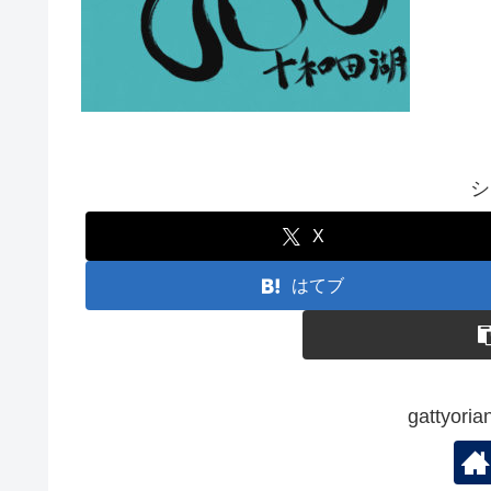
シ
X
はてブ
gattyo