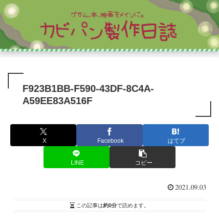
F923B1BB-F590-43DF-8C4A-
A59EE83A516F
X
Facebook
はてブ
LINE
コピー
2021.09.03
この記事は
約0分
で読めます。