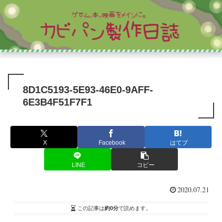
8D1C5193-5E93-46E0-9AFF-
6E3B4F51F7F1
X
Facebook
はてブ
LINE
コピー
2020.07.21
この記事は
約0分
で読めます。